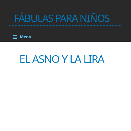
FÁBULAS PARA NIÑOS
≡
Menú
EL ASNO Y LA LIRA