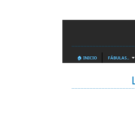
🏠 INICIO
FÁBULAS..