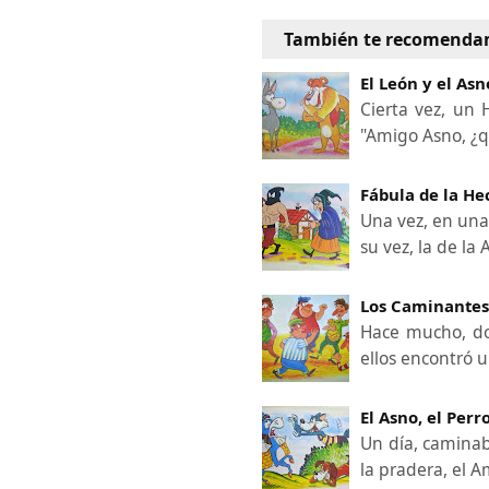
También te recomenda
El León y el Asn
Cierta vez, un 
"Amigo Asno, ¿q
Fábula de la He
Una vez, en una
su vez, la de la 
Los Caminante
Hace mucho, do
ellos encontró u
El Asno, el Perro
Un día, caminab
la pradera, el 