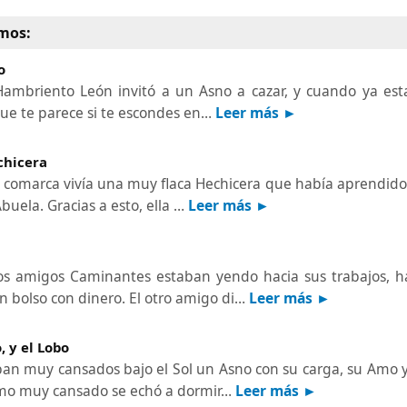
mos:
o
Hambriento León invitó a un Asno a cazar, y cuando ya esta
ue te parece si te escondes en…
Leer más ►
chicera
 comarca vivía una muy flaca Hechicera que había aprendido 
Abuela. Gracias a esto, ella …
Leer más ►
s
s amigos Caminantes estaban yendo hacia sus trabajos, h
n bolso con dinero. El otro amigo di…
Leer más ►
, y el Lobo
an muy cansados bajo el Sol un Asno con su carga, su Amo y
Amo muy cansado se echó a dormir…
Leer más ►