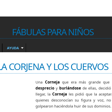
FÁBULAS PARA NIÑOS
AYUDA
LA CORJENA Y LOS CUERVOS
Una
Corneja
que era más grande que s
desprecio
y
burlándose
de ellas, decidió
llegar, la
Corneja
les pidió que la acepta
quienes desconocían su figura y voz, no
golpearon haciéndola huir de sus dominios