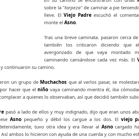
En su camino se encontraron con unas
sobre la "
torpeza
" de caminar a pie tenien
lleve. El
Viejo Padre
escuchó el comentar
monte el
Asno
.
Tras una breve caminata. pasaron cerca d
también los criticaron diciendo que 
avergonzado de que vaya montado mie
caminando cansándose cada vez más. El
 y continuaron su camino.
ieron un grupo de
Muchachos
que al verlos pasar, se molest
 por hacer que el
niño
vaya caminando mientra él, iba cómod
omplacer a quienes lo observaban, así que decidió también subir
re
pasó a lado de ellos y muy indignado, dijo que eran unos ab
e ese
Asno
pequeño y débil los cargue a los dos. El
viejo 
detenidamente, tuvo otra idea y era llevar al
Asno
cargado ha
 Así ambos lo hicieron con ayuda de una cuerda y con mucho es