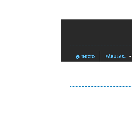
🏠 INICIO
FÁBULAS..