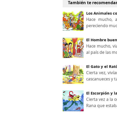
También te recomenda
Los Animales c
Hace mucho, a
pereciendo much
El Hombre bueno
Hace mucho, via
al país de las 
El Gato y el Rat
Cierta vez, viv
cascanueces y 
El Escorpión y l
Cierta vez a la 
Rana que estaba