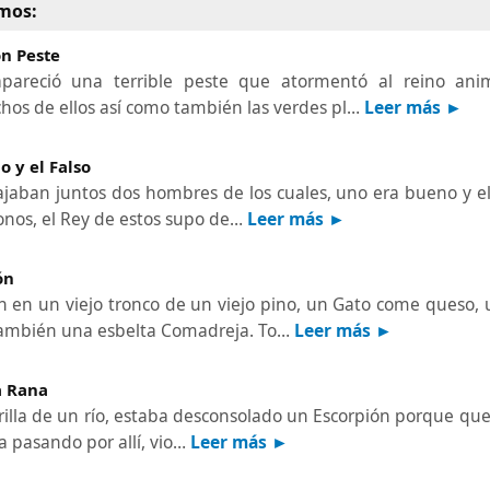
mos:
on Peste
pareció una terrible peste que atormentó al reino ani
os de ellos así como también las verdes pl…
Leer más ►
 y el Falso
jaban juntos dos hombres de los cuales, uno era bueno y el
monos, el Rey de estos supo de…
Leer más ►
ón
ían en un viejo tronco de un viejo pino, un Gato come queso
también una esbelta Comadreja. To…
Leer más ►
a Rana
orilla de un río, estaba desconsolado un Escorpión porque quer
 pasando por allí, vio…
Leer más ►