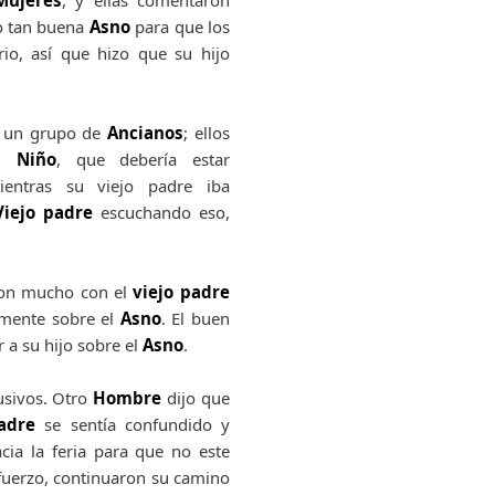
Mujeres
, y ellas comentaron
do tan buena
Asno
para que los
io, así que hizo que su hijo
e un grupo de
Ancianos
; ellos
el
Niño
,
que debería estar
ntras su viejo padre iba
Viejo padre
escuchando eso,
aron mucho con el
viejo padre
amente sobre el
Asno
. El buen
 a su hijo sobre el
Asno
.
usivos. Otro
Hombre
dijo que
padre
se sentía confundido y
cia la feria para que no este
fuerzo, continuaron su camino