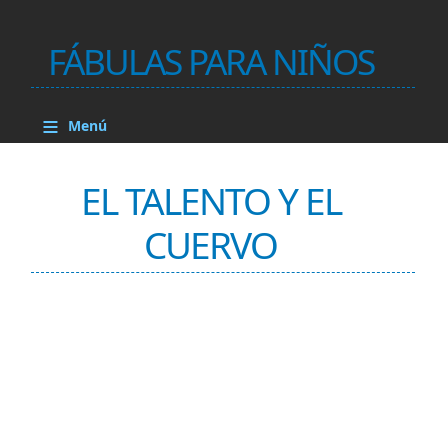
FÁBULAS PARA NIÑOS
≡
Menú
EL TALENTO Y EL
CUERVO