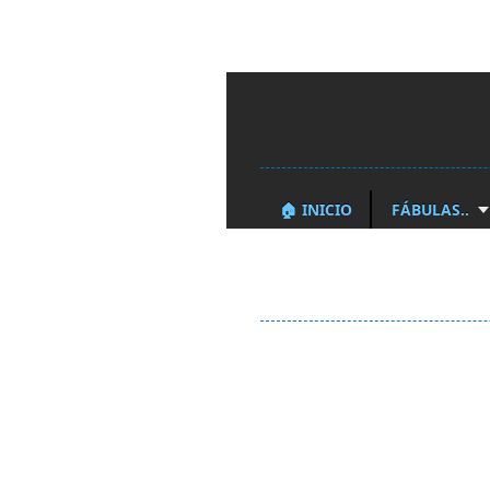
🏠 INICIO
FÁBULAS..