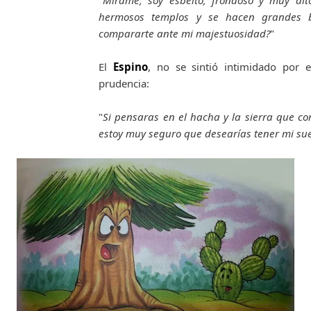
"
Mírame, soy esbelto, frondoso y muy al
hermosos templos y se hacen grandes b
compararte ante mi majestuosidad?
"
El
Espino
, no se sintió intimidado por 
prudencia:
"
Si pensaras en el hacha y la sierra que co
estoy muy seguro que desearías tener mi suer