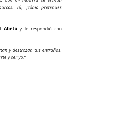
to. Con mi madera se techan
arcos. Tú, ¿cómo pretendes
el
Abeto
y le respondió con
rtan y destrozan tus entrañas,
te y ser yo.
"