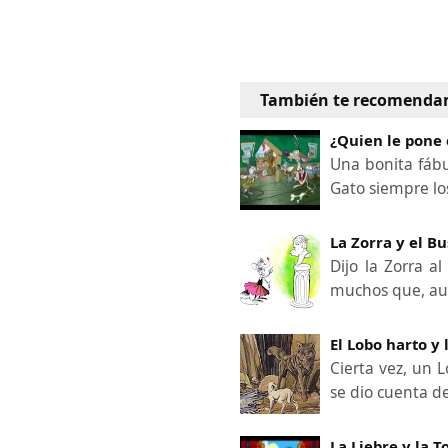
También te recomenda
¿Quien le pone 
Una bonita fáb
Gato siempre lo
La Zorra y el Bu
Dijo la Zorra a
muchos que, a
El Lobo harto y 
Cierta vez, un 
se dio cuenta 
La Liebre y la 