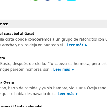
mos:
el cascabel al Gato?
ula corta donde conoceremos a un grupo de ratoncitos con
s acecha y no los deja en paz todo el…
Leer más ►
sto
l Busto, después de olerlo: "Tu cabeza es hermosa, pero es
unque parecen hombres, son…
Leer más ►
la Oveja
Lobo, harto de comida y ya sin hambre, vio a una Oveja tendid
de que se había desmayado de t…
Leer más ►
Tortuga [Fábula animada]