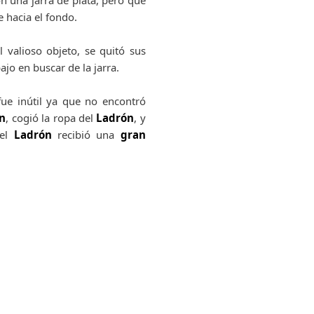
n una jarra de plata, pero que
e hacia el fondo.
 valioso objeto, se quitó sus
jo en buscar de la jarra.
ue inútil ya que no encontró
n
, cogió la ropa del
Ladrón
, y
 el
Ladrón
recibió una
gran