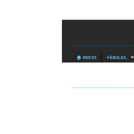
🏠 INICIO
FÁBULAS..