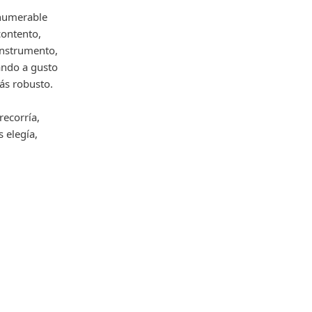
nnumerable
 contento,
instrumento,
ando a gusto
más robusto.
recorría,
 elegía,