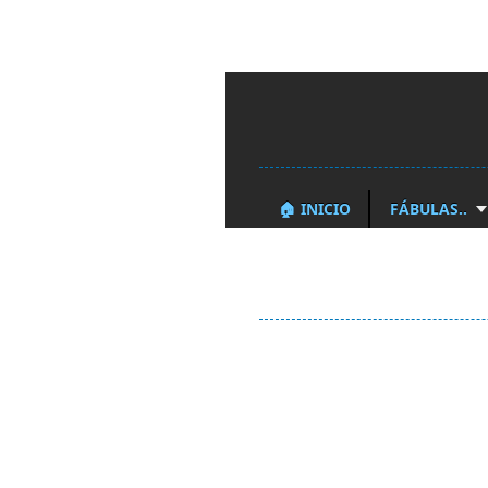
🏠 INICIO
FÁBULAS..